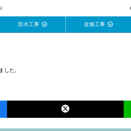
装
防水工事
改修工事
ました。